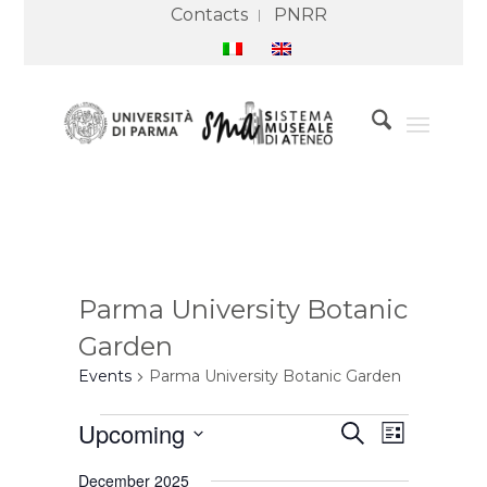
Contacts
PNRR
Parma University Botanic
Garden
Events
Parma University Botanic Garden
Events
Events
Event
Upcoming
Search
Search
Views
List
and
Navigation
Select
Views
December 2025
Navigation