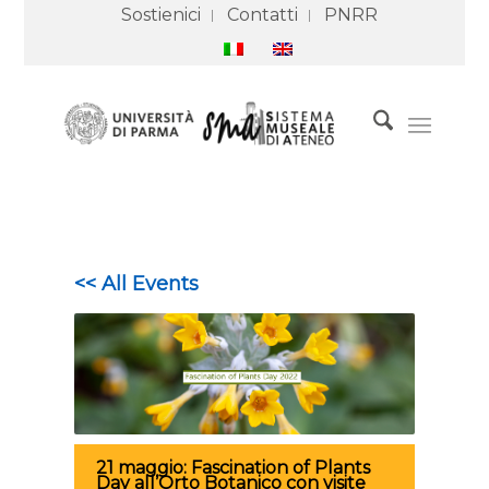
Sostienici
Contatti
PNRR
<< All Events
21 maggio: Fascination of Plants
Day all’Orto Botanico con visite