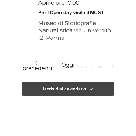
Aprile ore 17:00
Per l’Open day visita il MUST
Museo di Storiografia
Naturalistica
via Università
12, Parma
Oggi
Prossimi eventi
Eventi
precedenti
Iscriviti al calendario