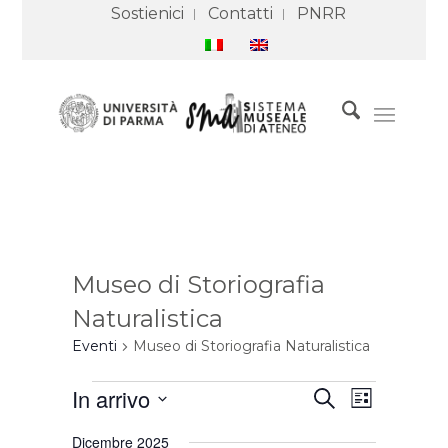
Sostienici
Contatti
PNRR
Museo di Storiografia
Naturalistica
Eventi
Museo di Storiografia Naturalistica
Eventi
Eventi
Evento
In arrivo
Cerca
Ricerca
Viste
Lista
e
Navigazione
Seleziona
viste
Dicembre 2025
Navigazione