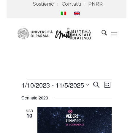
Sostienici
Contatti
PNRR
Eventi
Eventi
Evento
1/10/2023
 - 
11/5/2025
Cerca
Ricerca
Viste
Lista
e
Navigazione
Seleziona
viste
Gennaio 2023
Navigazione
la
data.
MAR
10