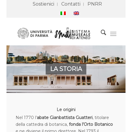
Sostienici
Contatti
PNRR
LA STORIA
Le origini
Nel 1770 l’
abate Gianbattista Guatteri
, titolare
della cattedra di botanica,
fonda l’Orto Botanico
e ne diviene il primo direttore. Nel 1793 il