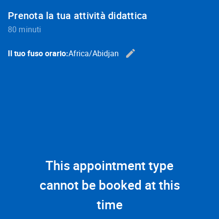
Prenota la tua attività didattica
80 minuti
edit
Il tuo fuso orario:
Africa/Abidjan
Change t
This appointment type
cannot be booked at this
time