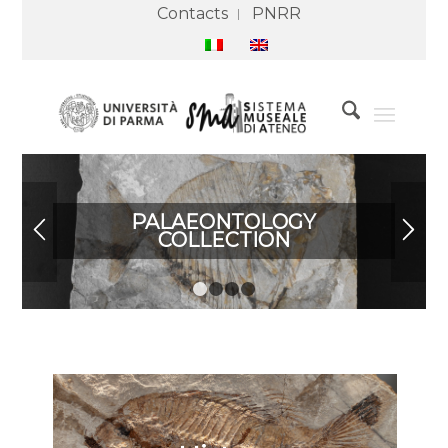
Contacts
PNRR
PALAEONTOLOGY
COLLECTION
1
2
3
4