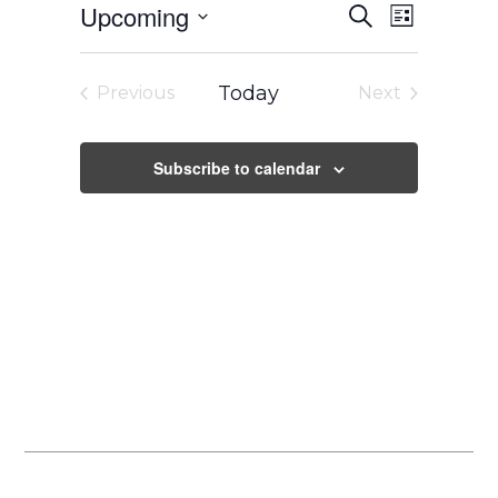
Events
Event
Upcoming
Search
Search
Views
List
and
Navigation
Select
Views
Navigation
date.
Today
Previous
Next
Events
Events
Subscribe to calendar