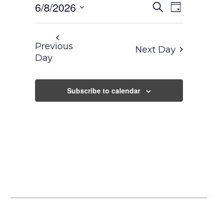
Events
Event
6/8/2026
Search
Search
Views
Day
and
Navigation
Select
Views
Navigation
date.
Previous
Next Day
Day
Subscribe to calendar