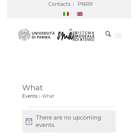
Contacts
PNRR
What
Events
What
Events
for
There are no upcoming
8
June
Notice
events.
2026