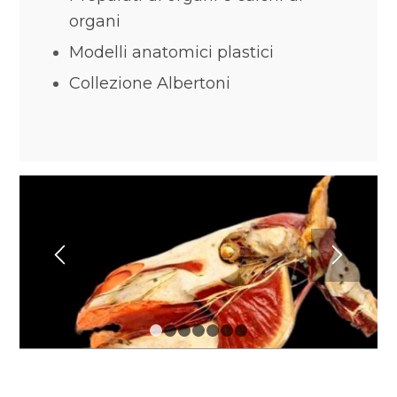
organi
Modelli anatomici plastici
Collezione Albertoni
1
2
3
4
5
6
7