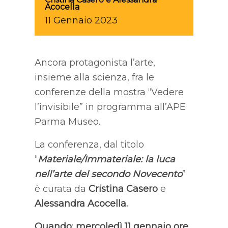
Acocella
11
Gennaio
2023
Ancora protagonista l’arte,
insieme alla scienza, fra le
conferenze della mostra “Vedere
l’invisibile” in programma all’APE
Parma Museo.
La conferenza, dal titolo
“
Materiale/Immateriale: la luca
nell’arte del secondo Novecento
”
è curata da
Cristina Casero
e
Alessandra Acocella
.
Quando
:
mercoledì 11 gennaio ore