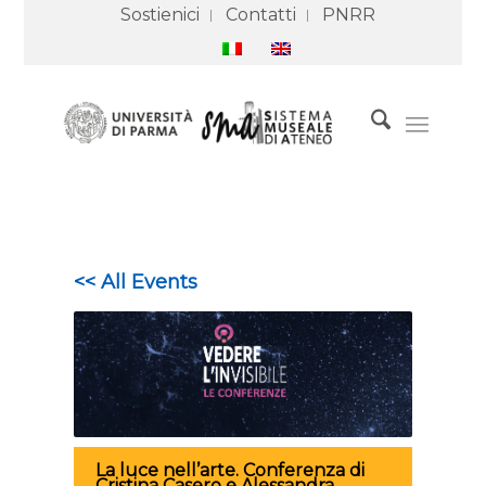
Sostienici
Contatti
PNRR
<< All Events
La luce nell’arte. Conferenza di
Cristina Casero e Alessandra