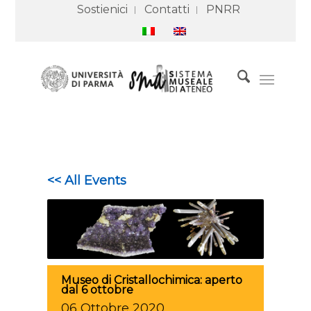
Sostienici
Contatti
PNRR
<< All Events
Museo di Cristallochimica: aperto
dal 6 ottobre
06
Ottobre
2020