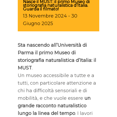
Nasce il MUST: il primo Museo di
storiografia naturalistica d’Italia.
Guarda il filmato!
13
Novembre
2024
-
30
Giugno
2025
Sta nascendo all’Università di
Parma il primo Museo di
storiografia naturalistica d’Italia: il
MUST
.
Un museo accessibile a tutte e a
tutti, con particolare attenzione a
chi ha difficoltà sensoriali e di
mobilità, e che vuole essere
un
grande racconto naturalistico
lungo la linea del tempo
. I lavori