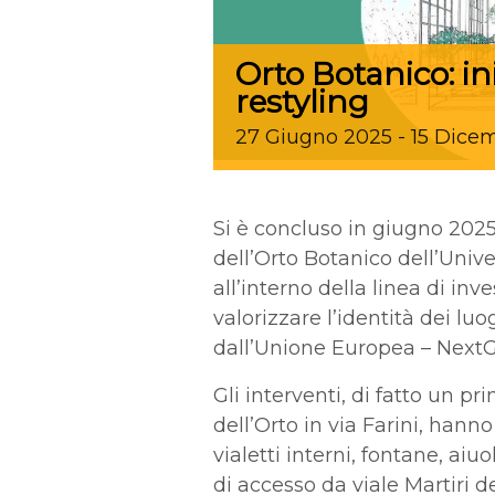
Orto Botanico: in
restyling
27
Giugno
2025
-
15
Dice
Si è concluso in giugno 2025 
dell’Orto Botanico dell’Univer
all’interno della linea di 
valorizzare l’identità dei luo
dall’Unione Europea – Next
Gli interventi, di fatto un pr
dell’Orto in via Farini, hann
vialetti interni, fontane, aiu
di accesso da viale Martiri del