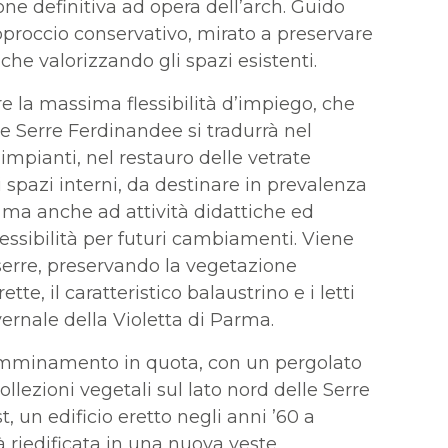
ione definitiva ad opera dell’arch. Guido
pproccio conservativo, mirato a preservare
iche valorizzando gli spazi esistenti.
re la massima flessibilità d’impiego, che
e Serre Ferdinandee si tradurrà nel
 impianti, nel restauro delle vetrate
 spazi interni, da destinare in prevalenza
 ma anche ad attività didattiche ed
essibilità per futuri cambiamenti. Viene
 serre, preservando la vegetazione
tte, il caratteristico balaustrino e i letti
nvernale della Violetta di Parma.
amminamento in quota, con un pergolato
llezioni vegetali sul lato nord delle Serre
, un edificio eretto negli anni ’60 a
rà riedificata in una nuova veste