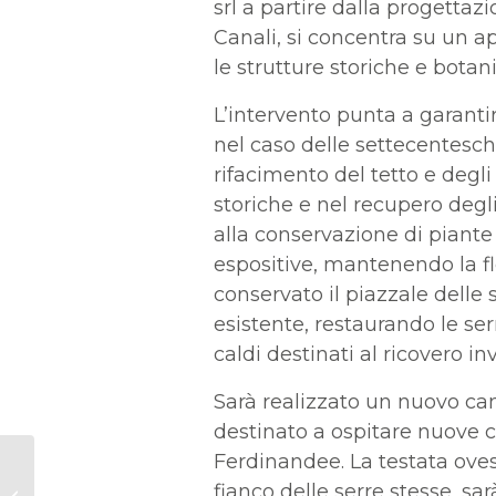
srl a partire dalla progettaz
Canali, si concentra su un a
le strutture storiche e botan
L’intervento punta a garanti
nel caso delle settecentesch
rifacimento del tetto e degli
storiche e nel recupero degli
alla conservazione di piante
espositive, mantenendo la fl
conservato il piazzale delle
esistente, restaurando le serre
caldi destinati al ricovero i
Sarà realizzato un nuovo c
destinato a ospitare nuove co
Ferdinandee. La testata ovest
Fino al 13 giugno ILIADE#1 CAVALLI
fianco delle serre stesse, sa
di Lenz Fondazione presso la