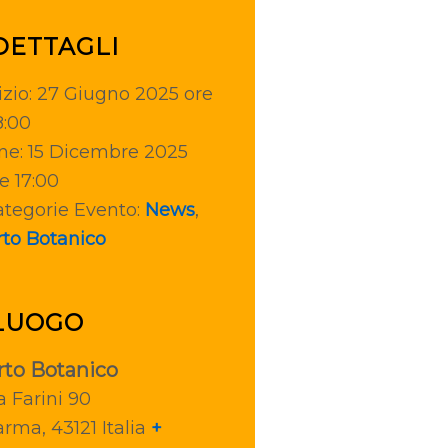
DETTAGLI
izio:
27 Giugno 2025 ore
8:00
ne:
15 Dicembre 2025
e 17:00
tegorie Evento:
News
,
to Botanico
LUOGO
rto Botanico
a Farini 90
arma
,
43121
Italia
+