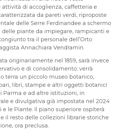
ttività di accoglienza, caffetteria e
aratterizzata da pareti verdi, riproposte
entale delle Serre Ferdinandee a schermo
lta delle piante da impiegare, rampicanti e
congiunto tra il personale dell’Orto
aggista Annachiara Vendramin.
cata originariamente nel 1859, sarà invece
rvativo e di consolidamento; verrà
ano terra un piccolo museo botanico,
bari, libri, stampe e altri oggetti botanici
 Parma e ad altre istituzioni, in
urale e divulgativa già impostata nel 2024
e le Piante. Il piano superiore ospiterà
e il resto delle collezioni librarie storiche
one, ora preclusa.