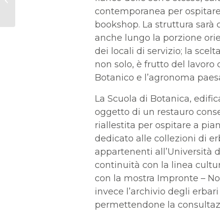
contemporanea per ospitare a
Collezione di Veterinaria
bookshop. La struttura sarà c
anche lungo la porzione ori
dei locali di servizio; la sce
non solo, è frutto del lavoro 
Botanico e l’agronoma paes
La Scuola di Botanica, edifi
oggetto di un restauro conse
riallestita per ospitare a pi
dedicato alle collezioni di er
appartenenti all’Università di
continuità con la linea cult
con la mostra Impronte – Noi 
invece l’archivio degli erbari 
permettendone la consultazi