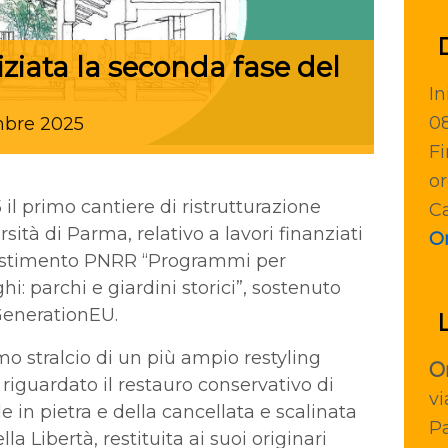
iziata la seconda fase del
In
0
mbre
2025
Fi
or
il primo cantiere di ristrutturazione
Ca
sità di Parma, relativo a lavori finanziati
Or
investimento PNRR “Programmi per
ghi: parchi e giardini storici”, sostenuto
GenerationEU.
imo stralcio di un più ampio restyling
O
o riguardato il restauro conservativo di
vi
ole in pietra e della cancellata e scalinata
P
la Libertà, restituita ai suoi originari