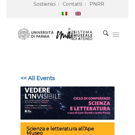
Sostienici
Contatti
PNRR
<< All Events
Scienza e letteratura all’Ape
Museo