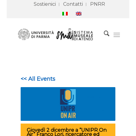
Sostienici
Contatti
PNRR
<< All Events
Giovedì 2 dicembre a “UNIPR On
Air” Franco Lori, ricercatore ed