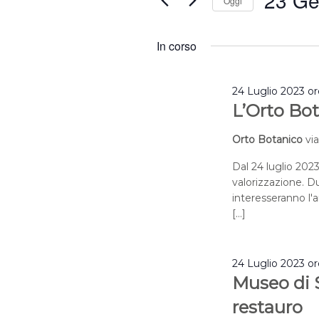
23 Ge
Oggi
2024
Eventi
Selezion
per
la
In corso
Parola
data.
Chiave.
24 Luglio 2023 o
L’Orto Bot
Orto Botanico
vi
Dal 24 luglio 2023
valorizzazione. Du
interesseranno l'a
[…]
24 Luglio 2023 o
Museo di S
restauro