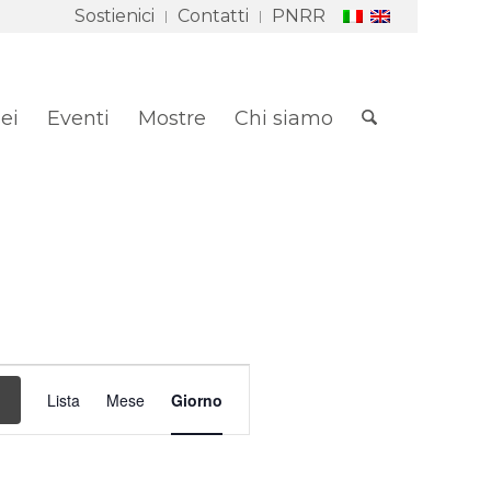
Sostienici
Contatti
PNRR
ei
Eventi
Mostre
Chi siamo
Evento
Viste
Lista
Mese
Giorno
Navigazione