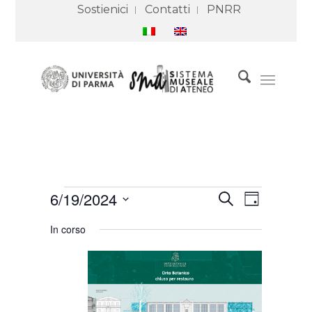
Sostienici
Contatti
PNRR
Eventi
Eventi
Evento
6/19/2024
Cerca
for
Ricerca
Viste
Giorno
19
e
Navigazione
Seleziona
Giugno
viste
In corso
2024
Navigazione
la
data.