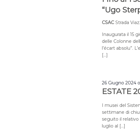
“Ugo Sterpi
CSAC
Strada Viaz
Inaugurata il 15 g
delle Colonne del
l’écart absolu”. L
[…]
26 Giugno 2024 
ESTATE 2
I musei del Sist
settimane di chius
seguito il relativ
luglio al […]