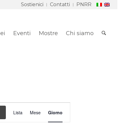
Sostienici
Contatti
PNRR
ei
Eventi
Mostre
Chi siamo
Evento
Viste
Lista
Mese
Giorno
Navigazione