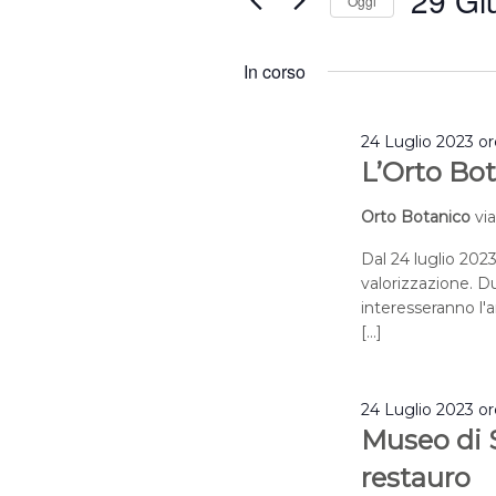
29 Gi
Oggi
2024
Eventi
Selezion
per
la
In corso
Parola
data.
Chiave.
24 Luglio 2023 o
L’Orto Bot
Orto Botanico
vi
Dal 24 luglio 2023
valorizzazione. Du
interesseranno l'a
[…]
24 Luglio 2023 o
Museo di S
restauro