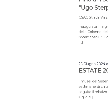
“Ugo Sterpi
CSAC
Strada Viaz
Inaugurata il 15 g
delle Colonne del
l’écart absolu”. L
[…]
26 Giugno 2024 
ESTATE 2
I musei del Sist
settimane di chius
seguito il relativ
luglio al […]