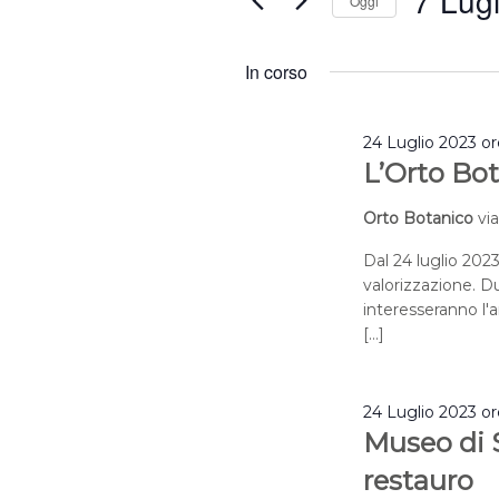
7 Lug
Oggi
2024
Eventi
Selezion
per
la
In corso
Parola
data.
Chiave.
24 Luglio 2023 o
L’Orto Bot
Orto Botanico
vi
Dal 24 luglio 2023
valorizzazione. Du
interesseranno l'a
[…]
24 Luglio 2023 o
Museo di S
restauro