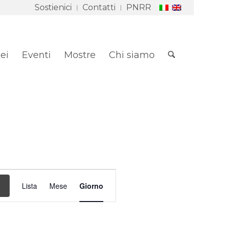
Sostienici
Contatti
PNRR
ei
Eventi
Mostre
Chi siamo
Evento
Viste
Lista
Mese
Giorno
Navigazione