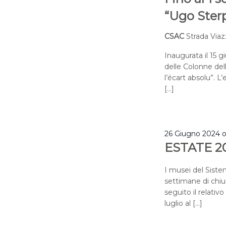
“Ugo Sterpi
CSAC
Strada Viaz
Inaugurata il 15 g
delle Colonne del
l’écart absolu”. L
[…]
26 Giugno 2024 
ESTATE 2
I musei del Sist
settimane di chius
seguito il relativ
luglio al […]