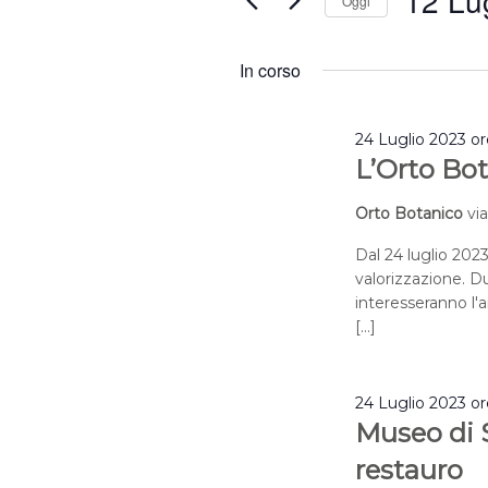
12 Lu
Oggi
2024
Eventi
Selezion
per
la
In corso
Parola
data.
Chiave.
24 Luglio 2023 o
L’Orto Bot
Orto Botanico
vi
Dal 24 luglio 2023
valorizzazione. Du
interesseranno l'a
[…]
24 Luglio 2023 o
Museo di S
restauro