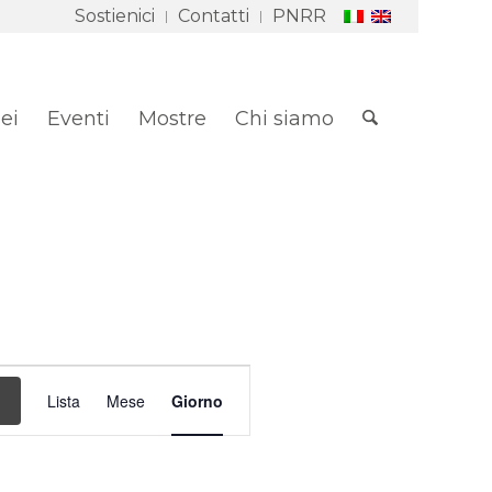
Sostienici
Contatti
PNRR
ei
Eventi
Mostre
Chi siamo
Evento
Viste
Lista
Mese
Giorno
Navigazione