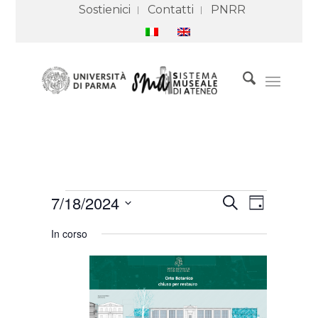
Sostienici
Contatti
PNRR
Eventi
Eventi
Evento
7/18/2024
Cerca
for
Ricerca
Viste
Giorno
18
e
Navigazione
Seleziona
Luglio
viste
In corso
2024
Navigazione
la
data.