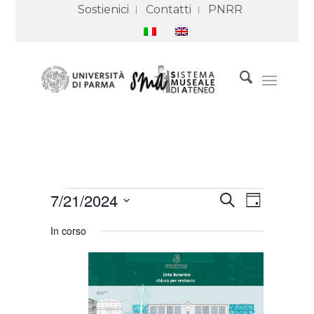
Sostienici
Contatti
PNRR
Eventi
Eventi
Evento
7/21/2024
Cerca
for
Ricerca
Viste
Giorno
21
e
Navigazione
Seleziona
Luglio
viste
In corso
2024
Navigazione
la
data.