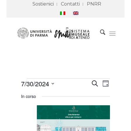
Sostienici
Contatti
PNRR
Eventi
Eventi
Evento
7/30/2024
Cerca
for
Ricerca
Viste
Giorno
30
e
Navigazione
Seleziona
Luglio
viste
In corso
2024
Navigazione
la
data.