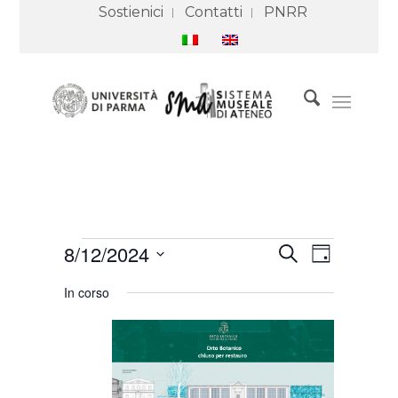
Sostienici
Contatti
PNRR
Eventi
Eventi
Evento
8/12/2024
Cerca
for
Ricerca
Viste
Giorno
12
e
Navigazione
Seleziona
Agosto
viste
In corso
2024
Navigazione
la
data.