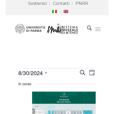
Sostienici
Contatti
PNRR
Eventi
Eventi
Evento
8/30/2024
Cerca
for
Ricerca
Viste
Giorno
30
e
Navigazione
Seleziona
Agosto
viste
In corso
2024
Navigazione
la
data.