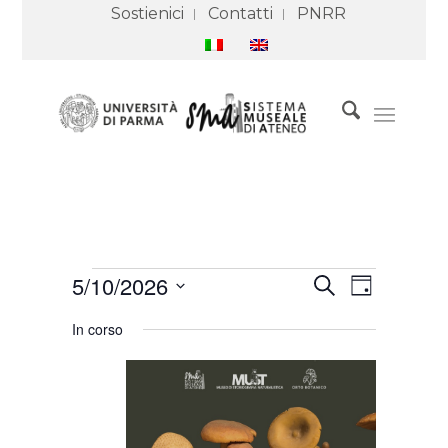
Sostienici
Contatti
PNRR
Eventi
Eventi
Evento
5/10/2026
Cerca
for
Ricerca
Viste
Giorno
10
e
Navigazione
Seleziona
Maggio
viste
In corso
2026
Navigazione
la
data.