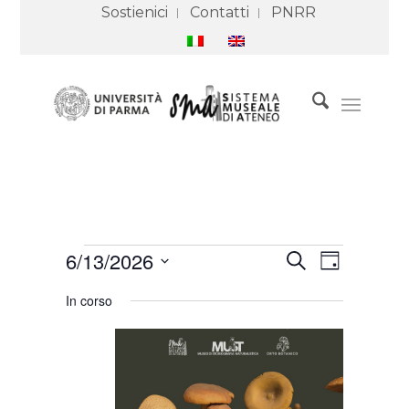
Sostienici
Contatti
PNRR
Eventi
Eventi
Evento
6/13/2026
Cerca
for
Ricerca
Viste
Giorno
13
e
Navigazione
Seleziona
Giugno
viste
In corso
2026
Navigazione
la
data.