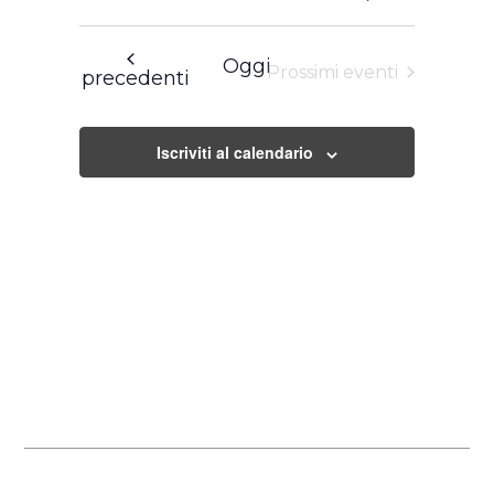
e
Navigazione
Seleziona
viste
Navigazione
la
Oggi
Prossimi eventi
Eventi
precedenti
data.
Iscriviti al calendario