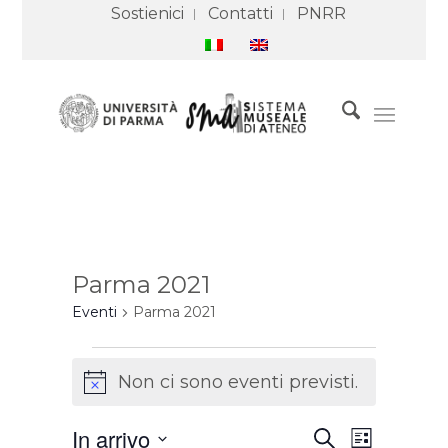
Sostienici
Contatti
PNRR
Parma 2021
Eventi
Parma 2021
Eventi
Non ci sono eventi previsti.
Notice
Eventi
Evento
In arrivo
Cerca
Ricerca
Viste
Lista