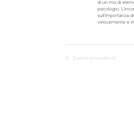
di un mix di elem
psicologici. L’inc
sull’importanza d
velocemente e im
Eventi
precedenti