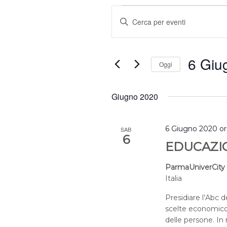
Eventi
Eventi
Inserisci
Ricerca
e
Parola
viste
Chiave.
Navigazione
6 Giu
Cerca
Oggi
Eventi
Selezion
per
la
Giugno 2020
Parola
data.
Chiave.
6 Giugno 2020 or
SAB
6
EDUCAZIO
ParmaUniverCity 
Italia
Presidiare l’Abc 
scelte economico-
delle persone. In 