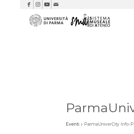
ParmaUnive
Eventi
ParmaUniverCity Info-P