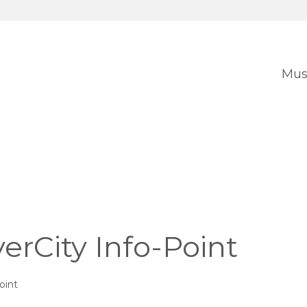
Mus
rCity Info-Point
oint