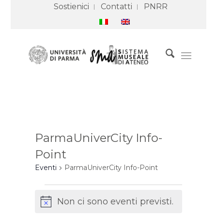
Sostienici
Contatti
PNRR
ParmaUniverCity Info-
Point
Eventi
ParmaUniverCity Info-Point
Eventi
for
Non ci sono eventi previsti.
6
Notice
Agosto
2026