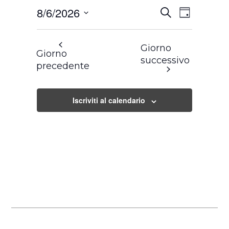
Eventi
Evento
8/6/2026
Cerca
Ricerca
Viste
Giorno
e
Navigazione
Seleziona
viste
Navigazione
la
Giorno
Giorno
data.
successivo
precedente
Iscriviti al calendario