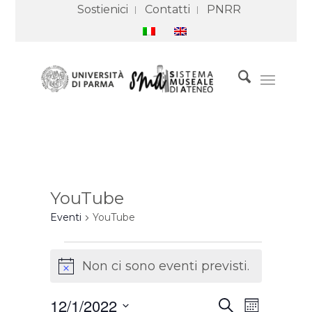
Sostienici
Contatti
PNRR
YouTube
Eventi
YouTube
Eventi
Non ci sono eventi previsti.
Notice
Eventi
Evento
12/1/2022
Cerca
Ricerca
Viste
Mese