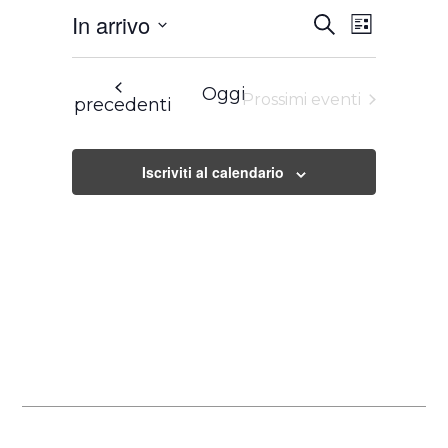
Eventi
Evento
In arrivo
Cerca
Ricerca
Viste
Lista
e
Navigazione
Seleziona
viste
Navigazione
la
Oggi
Prossimi eventi
Eventi
precedenti
data.
Iscriviti al calendario