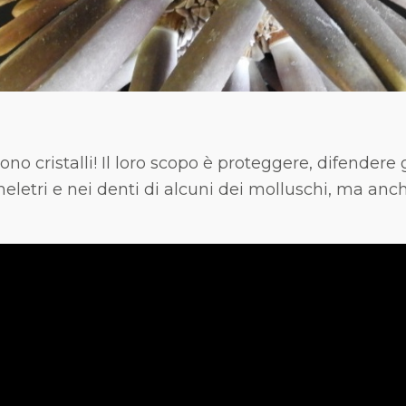
ono cristalli! Il loro scopo è proteggere, difendere 
cheletri e nei denti di alcuni dei molluschi, ma anc