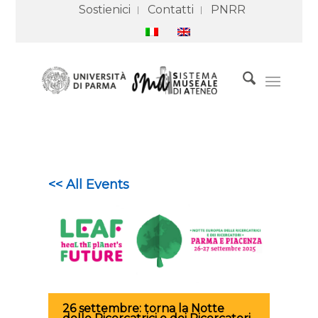
Sostienici
Contatti
PNRR
<< All Events
26 settembre: torna la Notte