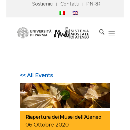
Sostienici
Contatti
PNRR
<< All Events
Riapertura dei Musei dell’Ateneo
06
Ottobre
2020