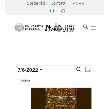
Sostienici
Contatti
PNRR
Eventi
Eventi
Evento
7/6/2022
Cerca
for
Ricerca
Viste
Giorno
6
e
Navigazione
Seleziona
Luglio
viste
In corso
2022
Navigazione
la
data.