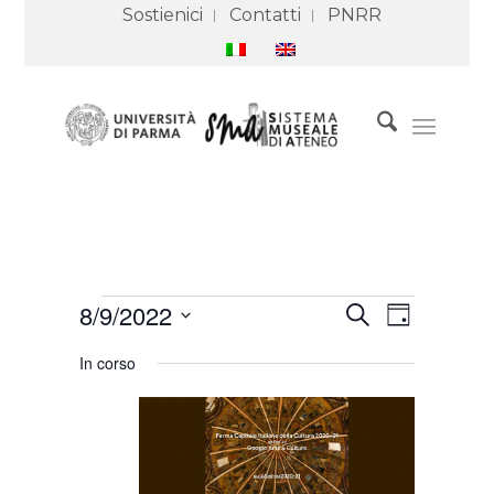
Sostienici
Contatti
PNRR
Eventi
Eventi
Evento
8/9/2022
Cerca
for
Ricerca
Viste
Giorno
9
e
Navigazione
Seleziona
Agosto
viste
In corso
2022
Navigazione
la
data.