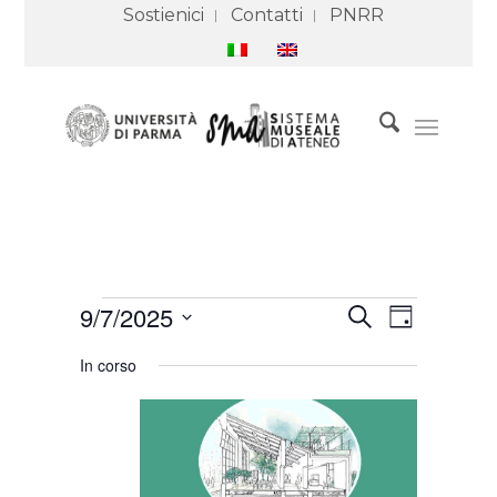
Sostienici
Contatti
PNRR
Eventi
Eventi
Evento
9/7/2025
Cerca
for
Ricerca
Viste
Giorno
7
e
Navigazione
Seleziona
Settembre
viste
In corso
2025
Navigazione
la
data.