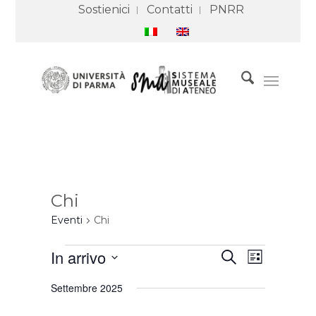
Sostienici
Contatti
PNRR
Chi
Eventi
Chi
Eventi
Eventi
Evento
In arrivo
Cerca
Ricerca
Viste
Lista
e
Navigazione
Seleziona
viste
Settembre 2025
Navigazione
la