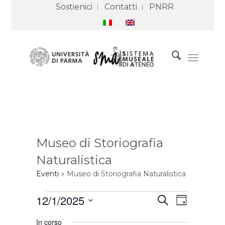
Sostienici
Contatti
PNRR
Museo di Storiografia
Naturalistica
Eventi
Museo di Storiografia Naturalistica
Eventi
Eventi
Evento
12/1/2025
Cerca
for
Ricerca
Viste
Giorno
1
e
Navigazione
Seleziona
Dicembre
viste
In corso
2025
Navigazione