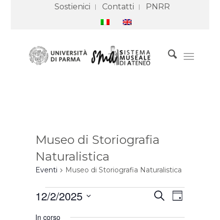
Sostienici
Contatti
PNRR
Museo di Storiografia
Naturalistica
Eventi
Museo di Storiografia Naturalistica
Eventi
Eventi
Evento
12/2/2025
Cerca
for
Ricerca
Viste
Giorno
2
e
Navigazione
Seleziona
Dicembre
viste
In corso
2025
Navigazione