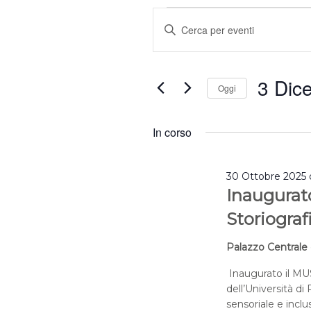
Eventi
Eventi
Inserisci
for
Ricerca
3
e
Parola
Dicembre
viste
Chiave.
2025
Navigazione
3 Dic
Cerca
Oggi
Eventi
Selezion
per
la
In corso
Parola
data.
Chiave.
30 Ottobre 2025 
Inaugurato
Storiografi
Palazzo Centrale 
Inaugurato il MUST
dell’Università di
sensoriale e inclu