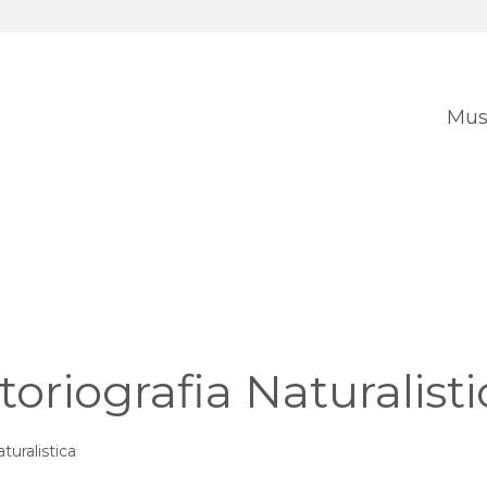
Mus
oriografia Naturalisti
turalistica