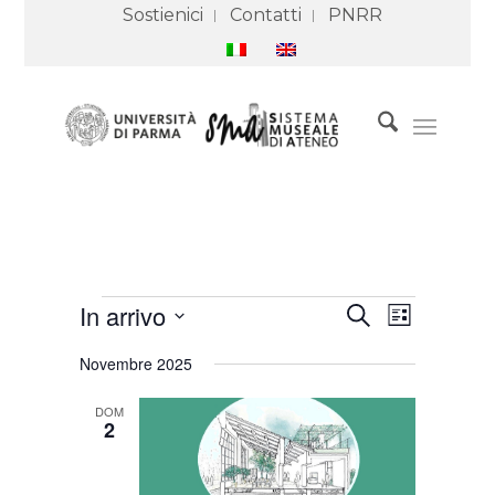
Sostienici
Contatti
PNRR
Eventi
Eventi
Evento
In arrivo
Cerca
Ricerca
Viste
Lista
e
Navigazione
Seleziona
viste
Novembre 2025
Navigazione
la
data.
DOM
2