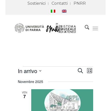
Sostienici
Contatti
PNRR
Eventi
Eventi
Evento
In arrivo
Cerca
Ricerca
Viste
Lista
e
Navigazione
Seleziona
viste
Novembre 2025
Navigazione
la
data.
VEN
7