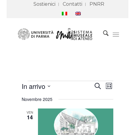
Sostienici
Contatti
PNRR
Eventi
Eventi
Evento
In arrivo
Cerca
Ricerca
Viste
Lista
e
Navigazione
Seleziona
viste
Novembre 2025
Navigazione
la
data.
VEN
14