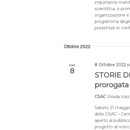
importante manif
scientifica, è pro
organizzazione e
programma degli e
presentati in con
Ottobre 2022
8 Ottobre 2022 o
SAB
8
STORIE DI 
prorogata 
CSAC
Strada Viaz
Sabato 21 maggio 
dello CSAC – Centr
aperto al pubblic
progetto di ricerc