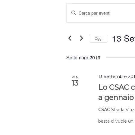
Eventi
Eventi
Inserisci
Ricerca
e
Parola
viste
Chiave.
Navigazione
13 Se
Cerca
Oggi
Eventi
Selezion
per
la
Settembre 2019
Parola
data.
Chiave.
13 Settembre 201
VEN
13
Lo CSAC ch
a gennaio
CSAC
Strada Viaz
basta ci vuole un