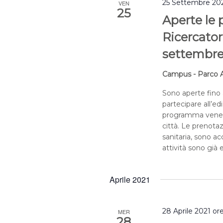
25 Settembre 202
VEN
25
Aperte le 
Ricercator
settembr
Campus - Parco A
Sono aperte fino 
partecipare all’ed
programma venerdì
città. Le prenota
sanitaria, sono acc
attività sono già 
Aprile 2021
28 Aprile 2021 or
MER
28