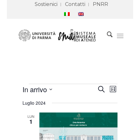
Sostienici
Contatti
PNRR
Eventi
Eventi
Evento
In arrivo
Cerca
Ricerca
Viste
Lista
e
Navigazione
Seleziona
viste
Luglio 2024
Navigazione
la
data.
LUN
1