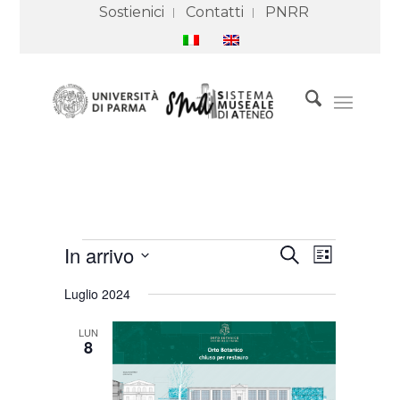
Sostienici
Contatti
PNRR
Eventi
Eventi
Evento
In arrivo
Cerca
Ricerca
Viste
Lista
e
Navigazione
Seleziona
viste
Luglio 2024
Navigazione
la
data.
LUN
8