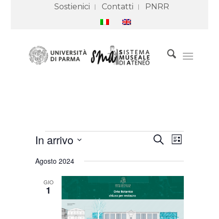
Sostienici
Contatti
PNRR
Eventi
Eventi
Evento
In arrivo
Cerca
Ricerca
Viste
Lista
e
Navigazione
Seleziona
viste
Agosto 2024
Navigazione
la
data.
GIO
1